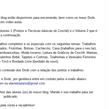
o blog estão disponíveis para encomenda, bem como os meus Dvds
com vídeo aulas.
olumes 1 (Pontos e Técnicas básicas do Crochê) e o Volume 2 que é
a continuação.
hos completos e os especiais com os seguintes temas: Trabalhos
dos, Frutinhas, Bolsas, Cachecóis, Casa (trabalhos para o seu lar),
embrancinhas, Moda Inverno, Leitura de Gráficos de Crochê, Mantas,
atinhos Bebê, Tapetes e Cortinas, Toalhinhas e Vestuário Feminino.
Tricô e Bordado Livre (bordado da vovó).
o conteúdo dos Dvds com a relação dos pontos e trabalhos.
 Dvds, por gentileza entre em contato pelos e-mails abaixo:
com
ou
elainetripiano@gmail.com
lhos das alunas (os) do nosso blog. Mande o seu trabalho para ser
publicado.
pela visita e recadinhos!