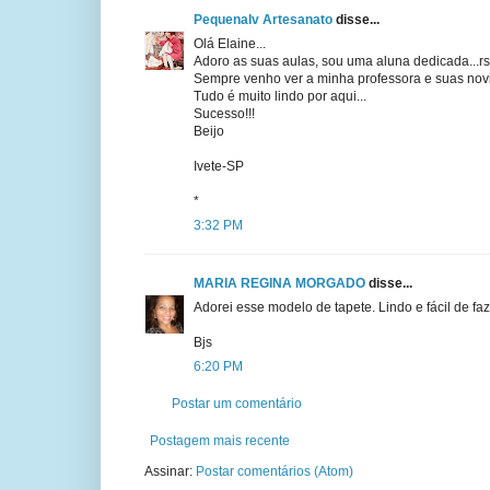
PequenaIv Artesanato
disse...
Olá Elaine...
Adoro as suas aulas, sou uma aluna dedicada...rs
Sempre venho ver a minha professora e suas nov
Tudo é muito lindo por aqui...
Sucesso!!!
Beijo
Ivete-SP
*
3:32 PM
MARIA REGINA MORGADO
disse...
Adorei esse modelo de tapete. Lindo e fácil de faz
Bjs
6:20 PM
Postar um comentário
Postagem mais recente
Assinar:
Postar comentários (Atom)