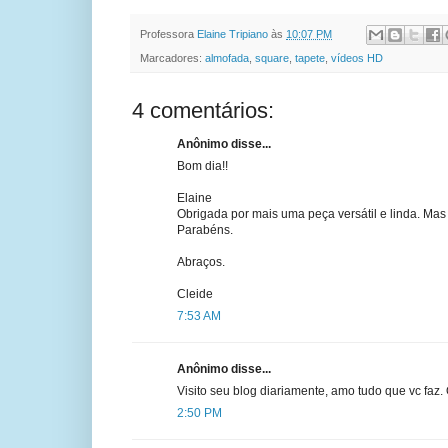
Professora
Elaine Tripiano
às
10:07 PM
Marcadores:
almofada
,
square
,
tapete
,
vídeos HD
4 comentários:
Anônimo disse...
Bom dia!!
Elaine
Obrigada por mais uma peça versátil e linda. Mas
Parabéns.
Abraços.
Cleide
7:53 AM
Anônimo disse...
Visito seu blog diariamente, amo tudo que vc fa
2:50 PM